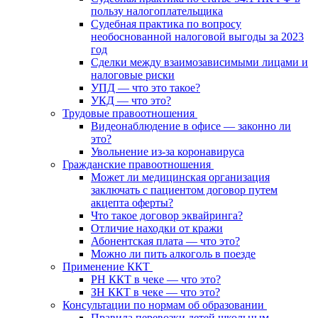
пользу налогоплательщика
Судебная практика по вопросу
необоснованной налоговой выгоды за 2023
год
Сделки между взаимозависимыми лицами и
налоговые риски
УПД — что это такое?
УКД — что это?
Трудовые правоотношения
Видеонаблюдение в офисе — законно ли
это?
Увольнение из-за коронавируса
Гражданские правоотношения
Может ли медицинская организация
заключать с пациентом договор путем
акцепта оферты?
Что такое договор эквайринга?
Отличие находки от кражи
Абонентская плата — что это?
Можно ли пить алкоголь в поезде
Применение ККТ
РН ККТ в чеке — что это?
ЗН ККТ в чеке — что это?
Консультации по нормам об образовании
Правила перевозки детей школьным