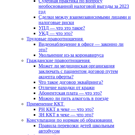
Судебная практика по вопросу
необоснованной налоговой выгоды за 2023
год
Сделки между взаимозависимыми лицами и
налоговые риски
УПД — что это такое?
УКД — что это?
Трудовые правоотношения
Видеонаблюдение в офисе — законно ли
это?
Увольнение из-за коронавируса
Гражданские правоотношения
Может ли медицинская организация
заключать с пациентом договор путем
акцепта оферты?
Что такое договор эквайринга?
Отличие находки от кражи
Абонентская плата — что это?
Можно ли пить алкоголь в поезде
Применение ККТ
РН ККТ в чеке — что это?
ЗН ККТ в чеке — что это?
Консультации по нормам об образовании
Правила перевозки детей школьным
автобусом